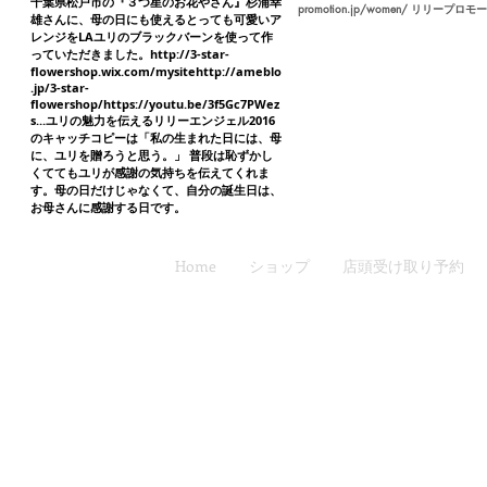
千葉県松戸市の『３つ星のお花やさん』杉浦幸
promotion.jp/women/
リリープロモーシ
雄さんに、母の日にも使えるとっても可愛いア
レンジをLAユリのブラックバーンを使って作
っていただきました。
http://3-star-
flowershop.wix.com/mysitehttp://ameblo
.jp/3-star-
flowershop/https://youtu.be/3f5Gc7PWez
s...
ユリの魅力を伝えるリリーエンジェル2016
のキャッチコピーは「私の生まれた日には、母
に、ユ­リを贈ろうと思う。」 普段は恥ずかし
くててもユリが感謝­の気持ちを伝えてくれま
す。母の日だけじゃなくて、自分の誕生日は、
お母さんに感謝する日です。
Home
ショップ
店頭受け取り予約