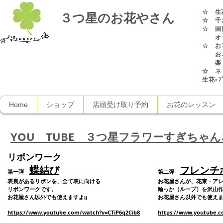
☆
生
３つ星のお花やさん
☆ 千
☆ 国
オラ
☆ お
お花
楽し
☆ ネ
生花•ﾌﾟ
Home
ショップ
店頭受け取り予約
お花のレッスン
YOU TUBE ３つ星フラワーすぎちゃ
リボンワーク
蝶結び
フレンチ
第一弾
第二弾
表裏があるリボンを、全て表に向ける
お花屋さんが、花束・ア
リボンワークです。
輪っか（ループ）を沢山
お花屋さん以外でも使えますよ¡¡
お花屋さん以外でも使えます
https://www.youtube.com/watch?v=CTiP6q2Cib8
https://www.youtube.