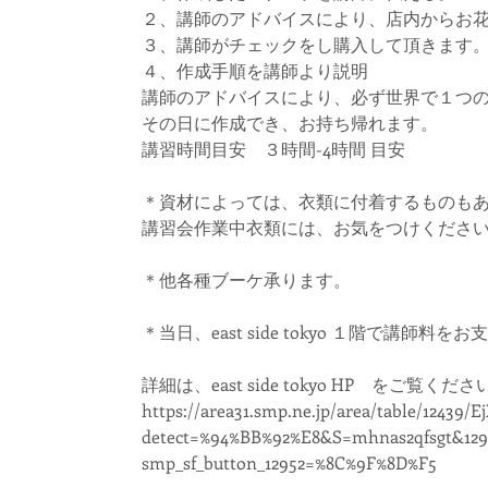
２、講師のアドバイスにより、店内からお
３、講師がチェックをし購入して頂きます
４、作成手順を講師より説明
講師のアドバイスにより、必ず世界で１つ
その日に作成でき、お持ち帰れます。
講習時間目安 ３時間-4時間 目安
＊資材によっては、衣類に付着するものも
講習会作業中衣類には、お気をつけくださ
＊他各種ブーケ承ります。
＊当日、east side tokyo １階で
詳細は、east side tokyo HP をご覧くださ
https://area31.smp.ne.jp/area/table/12439/
detect=%94%BB%92%E8&S=mhnas2qfsgt&12952