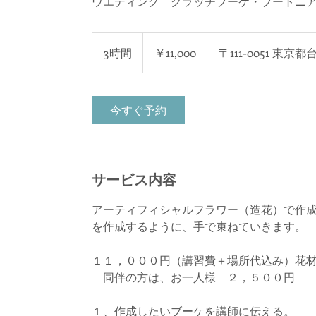
ウエディング クラッチブーケ・ブートニ
11,000
円
3時間
3
￥11,000
〒111-0051 東京都
時
間
今すぐ予約
サービス内容
アーティフィシャルフラワー（造花）で作
を作成するように、手で束ねていきます。
１１，０００円（講習費＋場所代込み）花
同伴の方は、お一人様 ２，５００円
１、作成したいブーケを講師に伝える。