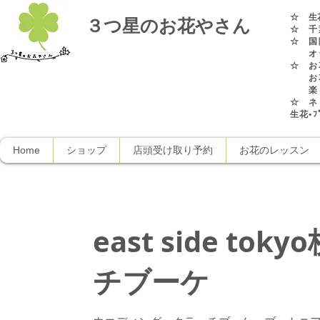
☆
生
３つ星のお花やさん
☆ 千
☆ 国
オラ
☆ お
お花
楽し
☆ ネ
生花•ﾌﾟ
Home
ショップ
店頭受け取り予約
お花のレッスン
east side tok
チブーケ