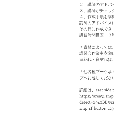
２、講師のアドバ
３、講師がチェッ
４、作成手順を講
講師のアドバイス
その日に作成でき
講習時間目安 ３時
＊資材によっては
講習会作業中衣類
造花代・資材代は
＊他各種ブーケ承りま
プへお越しくださ
詳細は、east sid
https://area31.smp
detect=%94%BB%92
smp_sf_button_12