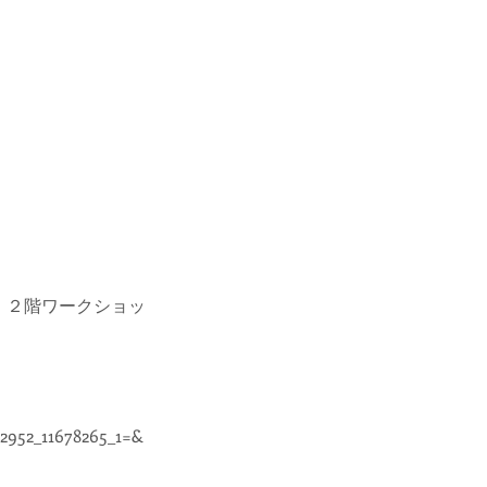
頂き、２階ワークショッ
2952_11678265_1=&