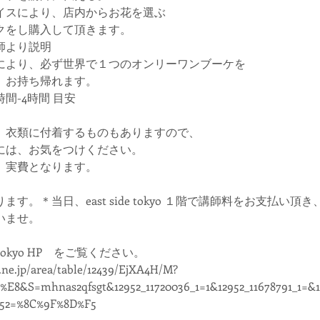
イスにより、店内からお花を選ぶ
クをし購入して頂きます。
師より説明
により、必ず世界で１つのオンリーワンブーケを
、お持ち帰れます。
間-4時間 目安
、衣類に付着するものもありますので、
には、お気をつけください。
、実費となります。
す。＊当日、east side tokyo １階で講師料をお支払い
いませ。
e tokyo HP をご覧ください。
.ne.jp/area/table/12439/EjXA4H/M?
%E8&S=mhnas2qfsgt&12952_11720036_1=1&12952_11678791_1=&1
952=%8C%9F%8D%F5