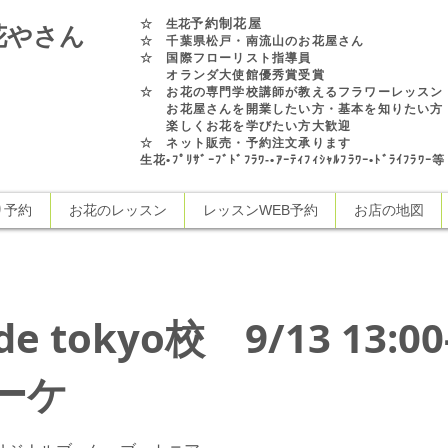
予約制花屋
☆
生花
花やさん
☆ 千葉県松戸・南流山のお花屋さん
☆ 国際フローリスト指導員
オランダ大使館優秀賞受賞
☆ お花の専門学校講師が教えるフラワーレッスン
お花屋さんを開業したい方・基本を知りたい方
楽しくお花を学びたい方大歓迎
☆ ネット販売・予約注文承ります
生花•ﾌﾟﾘｻﾞｰﾌﾞﾄﾞﾌﾗﾜ-•ｱｰﾃｨﾌｨｼｬﾙﾌﾗﾜｰ•ﾄﾞﾗｲﾌﾗﾜ
り予約
お花のレッスン
レッスンWEB予約
お店の地図
side tokyo校 9/13 13:
ーケ