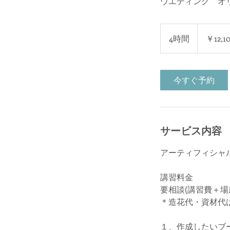
ウエディング オ
12,100
円
4時間
4
￥12,1
時
間
今すぐ予約
サービス内容
アーティフィシャ
講習料金
要相談(講習費＋場
＊造花代・資材代
１、作成したいブ