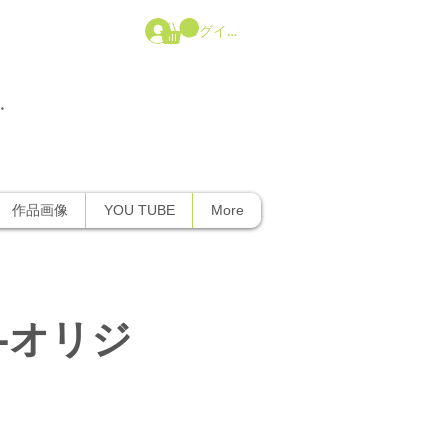
ログイン
・
ｰ等
作品画像
YOU TUBE
More
00-オリジ