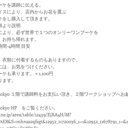
ーケを講師に伝える。
イスにより、店内からお花を選ぶ
クをし購入して頂きます。
師より説明
により、必ず世界で１つのオンリーワンブーケを
、お持ち帰れます。
間-4時間 目安
、衣類に付着するものもありますので、
には、お気をつけください。
ケも承ります。＋1,100円
ります。
ide tokyo １階で講師料をお支払い頂き、２階ワークショップ
e tokyo HP をご覧ください。
.ne.jp/area/table/12439/EjXA4H/M?
%E8&S=mhnas2qfsgt&12952_11720036_1=1&12952_11678791_1=&1