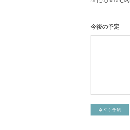
smp_sf_button_12
今後の予定
今すぐ予約