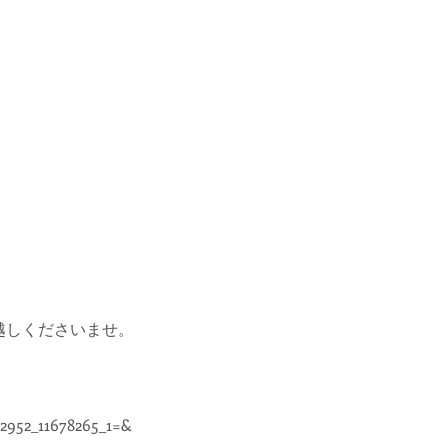
へお越しくださいませ。
2952_11678265_1=&