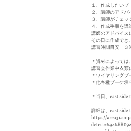
１、作成したいブ
２、講師のアドバ
３、講師がチェッ
４、作成手順を講
講師のアドバイス
その日に作成でき
講習時間目安 ３時
＊資材によっては
講習会作業中衣類
＊ワイヤリングブー
＊他各種ブーケ承
＊当日、east s
詳細は、east sid
https://area31.smp
detect=%94%BB%92