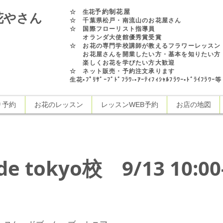
予約制花屋
☆
生花
花やさん
☆ 千葉県松戸・南流山のお花屋さん
☆ 国際フローリスト指導員
オランダ大使館優秀賞受賞
☆ お花の専門学校講師が教えるフラワーレッスン
お花屋さんを開業したい方・基本を知りたい方
楽しくお花を学びたい方大歓迎
☆ ネット販売・予約注文承ります
生花•ﾌﾟﾘｻﾞｰﾌﾞﾄﾞﾌﾗﾜ-•ｱｰﾃｨﾌｨｼｬﾙﾌﾗﾜｰ•ﾄﾞﾗｲﾌﾗﾜ
り予約
お花のレッスン
レッスンWEB予約
お店の地図
side tokyo校 9/13 10: