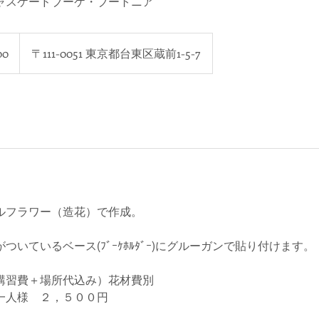
ャスケードブーケ・ブートニア
00
〒111-0051 東京都台東区蔵前1-5-7
ルフラワー（造花）で作成。
ついているベース(ﾌﾞｰｹﾎﾙﾀﾞｰ)にグルーガンで貼り付けます。
講習費＋場所代込み）花材費別
人様 ２，５００円