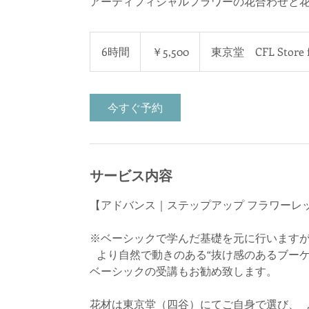
アーティフィシャルフラワーの花合わせと
5,500
円
6時間
6
￥5,500
東京堂 CFL Store f
時
間
今すぐ予約
サービス内容
【アドバンス｜ステップアップ フラワーレ
※ベーシックで学んだ基礎を元に行いますが
より自然で動きのある“抜け感のあるブーケ
ベーシックの受講もお勧め致します。
花材は東京堂（四谷）にてご自身で選び、 