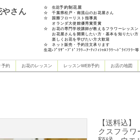
予約制花屋
☆
生花
花やさん
☆ 千葉県松戸・南流山のお花屋さん
☆ 国際フローリスト指導員
オランダ大使館優秀賞受賞
☆ お花の専門学校講師が教えるフラワーレッスン
お花屋さんを開業したい方・基本を知りたい方
楽しくお花を学びたい方大歓迎
☆ ネット販売・予約注文承ります
生花•ﾌﾟﾘｻﾞｰﾌﾞﾄﾞﾌﾗﾜ-•ｱｰﾃｨﾌｨｼｬﾙﾌﾗﾜｰ•ﾄﾞﾗｲﾌﾗﾜ
り予約
お花のレッスン
レッスンWEB予約
お店の地図
【送料込】
クスフラワ