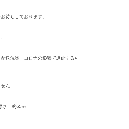
の影響で遅延する
ご了承くださいま
お待ちしております。

＊キャンセルは、
商品サイズ
 

縦 約308㎜ 横
フレーム色 ゴー
、配送混雑、コロナの影響で遅延する可
フレームはナチュ
すが、ご了承くだ
せん

お花の色目 レッ
アーティフィシャ
さ　約65㎜ 　

スプレーバラ ダ
ランジア マイク
ーカリ グリー