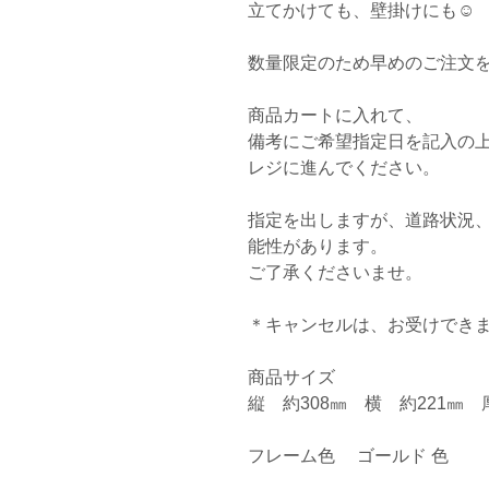
立てかけても、壁掛けにも☺︎

数量限定のため早めのご注文を
商品カートに入れて、

備考にご希望指定日を記入の上、
レジに進んでください。 

指定を出しますが、道路状況
能性があります。

ご了承くださいませ。

＊キャンセルは、お受けできま
商品サイズ 　

縦　約308㎜　横　約221㎜　厚
フレーム色 　ゴールド 色
