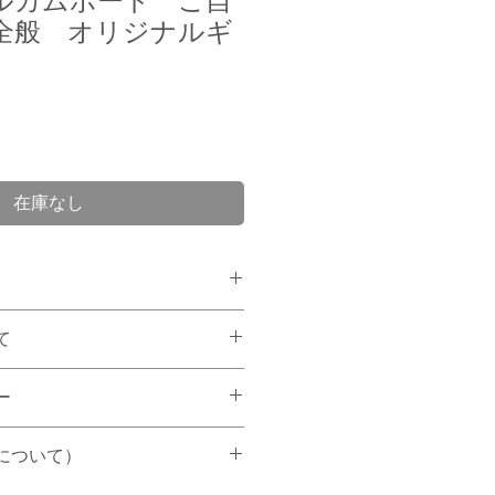
ルカムボード ご自
全般 オリジナルギ
在庫なし
贈ろう〜
て
花でありがとうの気持ちをギフ
海外発送不可。ご注文後２－３
ー
いたします。
、早めのご注文を希望いたしま
ーム・ノーリターンでお願い致
ム、紙ボックスの中に、愛らし
について）
ャルフラワー(造花）を敷き詰
を記載願います。