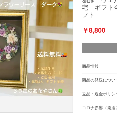
額縁 ウエ
宅 ギフト
フト
価
￥8,800
格
商品情報
〜記念日にお花を
商品の発送につい
大切なあの方へお
全国配送料無料 
返品・返金ポリシ
トとして♡
営業日後、発送を
送料無料
指定着等の場合は
基本的にノークレ
おしゃれなフレー
コロナ影響（発送
す。
します
いアーティフィシ
備考に希望指定日