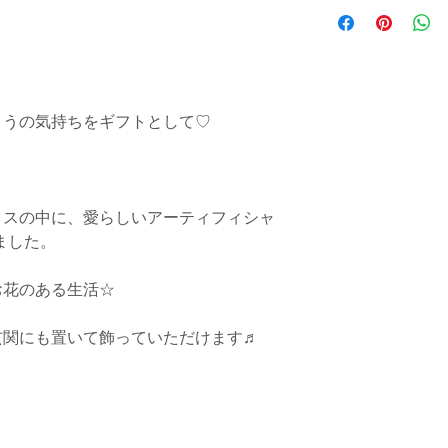
指定必着で手配を
めました。
全てヤマト運輸様
ロナ影響・交通事
大切に梱包させて
想され、ご要望の
ご自宅用にインテ
ますのでご了承く
素敵です♡
キッチンにも♬リ
うの気持ちをギフトとして♡

ていただけます♬
結婚式のウエル
記念日 ギフト全般
クスの中に、愛らしいアーティフィシャ
した。

立てかけても、壁掛
花のある生活☆

数量限定のため早
す。
関にも置いて飾っていただけます♬

商品カートに入れ
備考にご希望指定
レジに進んでくだ
指定を出しますが