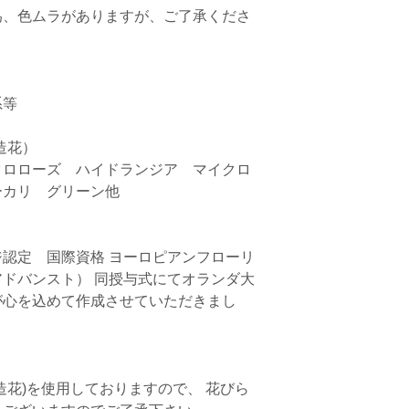
為、色ムラがありますが、ご了承くださ
☆☆☆☆☆☆☆☆
オランダ・ウエラ
ヨーロピアンフロ
Ｆアドバンスト）
 

優秀賞を受賞した
いただきました。
花）

クロローズ　ハイドランジア　マイクロ
～ お取り扱いに
カリ　グリーン他　

アーティフィシャ
りますので、 花
合もございますの
認定　国際資格 ヨーロピアンフローリ
基本的にノークレ
ドバンスト） 同授与式にてオランダ大
します。
が心を込めて作成させていただきまし
直射日光・水やり
ホコリがつきやす
冷風などで取り除
色落ちする場合が
造花)を使用しておりますので、 花びら
い。